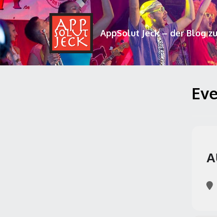
AppSolut Jeck – der Blog z
Eve
A