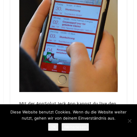
Mit der AppSolut Jeck App kannst du live den
Blog verfolgen und hast alle
Diese Website benutzt Cookies. Wenn du die Website weiter
nutzt, gehen wir von deinem Einverständnis aus.
Karnevalstermine auf deinem Smartphone.
Einfach kostenlos downloaden unter:
OK
Weiterlesen