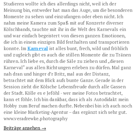
Studieren wollte ich dies allerdings nicht, weil ich der
Meinung bin, entweder hat man das Auge, um die besonderen
Momente zu sehen und einzufangen oder eben nicht. Ich
nahm meine Kamera zum Spaß mit auf Konzerte diverser
Kölschbands, tauchte mit ihr in die Welt des Karnevals ein
und war einfach begeistert von diesen ganzen Emotionen,
die ich in einem einzigen Bild festhalten und transportieren
konnte. Im
Karneval
ist alles bunt, frech, wild und fröhlich
und zugleich gibt es auch die stillen Momente die zu Tränen
rühren. Ich liebe es, durch die Säle zu ziehen und „diesen
Karneval“ aus allen Richtungen erleben zu dürfen. Mal ganz
nah dran und hinger d’r Britz, mal aus der Distanz,
betrachtet mit dem Blick aufs bunte Ganze. Gerade in der
Session zieht die Kölsche Lebensfreude durch alle Gassen
der Stadt. Kölle es e Jeföhl - wer meine Fotos betrachtet,
kann et föhle. Ich bin dankbar, dass ich als Autodidakt mein
Hobby zum Beruf machen durfte. Nebenbei bin ich auch noch
eine kleine Marketing-Agentur – das ergänzt sich sehr gut.
www.veradrewke.photography
Beiträge ansehen →