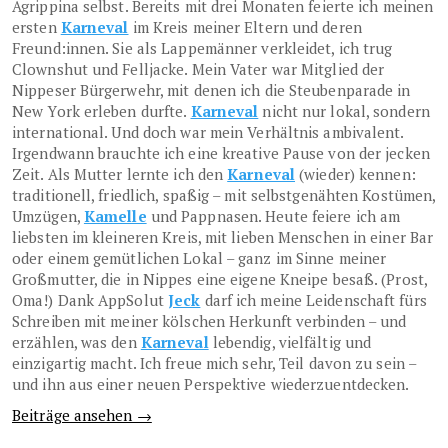
Agrippina selbst. Bereits mit drei Monaten feierte ich meinen
ersten
Karneval
im Kreis meiner Eltern und deren
Freund:innen. Sie als Lappemänner verkleidet, ich trug
Clownshut und Felljacke. Mein Vater war Mitglied der
Nippeser Bürgerwehr, mit denen ich die Steubenparade in
New York erleben durfte.
Karneval
nicht nur lokal, sondern
international. Und doch war mein Verhältnis ambivalent.
Irgendwann brauchte ich eine kreative Pause von der jecken
Zeit. Als Mutter lernte ich den
Karneval
(wieder) kennen:
traditionell, friedlich, spaßig – mit selbstgenähten Kostümen,
Umzügen,
Kamelle
und Pappnasen. Heute feiere ich am
liebsten im kleineren Kreis, mit lieben Menschen in einer Bar
oder einem gemütlichen Lokal – ganz im Sinne meiner
Großmutter, die in Nippes eine eigene Kneipe besaß. (Prost,
Oma!) Dank AppSolut
Jeck
darf ich meine Leidenschaft fürs
Schreiben mit meiner kölschen Herkunft verbinden – und
erzählen, was den
Karneval
lebendig, vielfältig und
einzigartig macht. Ich freue mich sehr, Teil davon zu sein –
und ihn aus einer neuen Perspektive wiederzuentdecken.
Beiträge ansehen →