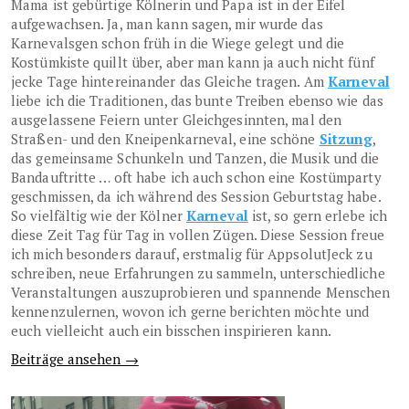
Mama ist gebürtige Kölnerin und Papa ist in der Eifel
aufgewachsen. Ja, man kann sagen, mir wurde das
Karnevalsgen schon früh in die Wiege gelegt und die
Kostümkiste quillt über, aber man kann ja auch nicht fünf
jecke Tage hintereinander das Gleiche tragen. Am
Karneval
liebe ich die Traditionen, das bunte Treiben ebenso wie das
ausgelassene Feiern unter Gleichgesinnten, mal den
Straßen- und den Kneipenkarneval, eine schöne
Sitzung
,
das gemeinsame Schunkeln und Tanzen, die Musik und die
Bandauftritte … oft habe ich auch schon eine Kostümparty
geschmissen, da ich während des Session Geburtstag habe.
So vielfältig wie der Kölner
Karneval
ist, so gern erlebe ich
diese Zeit Tag für Tag in vollen Zügen. Diese Session freue
ich mich besonders darauf, erstmalig für AppsolutJeck zu
schreiben, neue Erfahrungen zu sammeln, unterschiedliche
Veranstaltungen auszuprobieren und spannende Menschen
kennenzulernen, wovon ich gerne berichten möchte und
euch vielleicht auch ein bisschen inspirieren kann.
Beiträge ansehen →