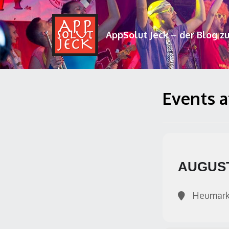
AppSolut Jeck – der Blog z
Events a
AUGUS
Heumark