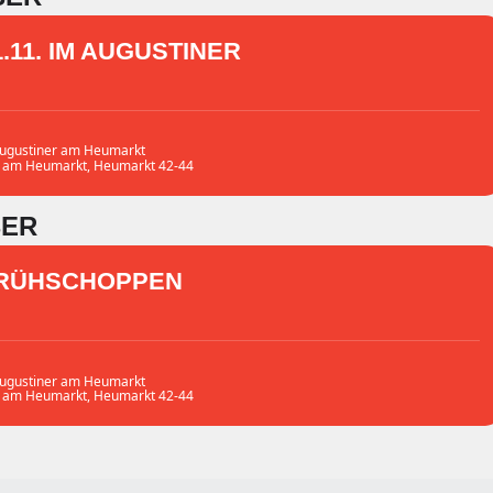
1.11. IM AUGUSTINER
ugustiner am Heumarkt
r am Heumarkt
, Heumarkt 42-44
BER
RÜHSCHOPPEN
ugustiner am Heumarkt
r am Heumarkt
, Heumarkt 42-44