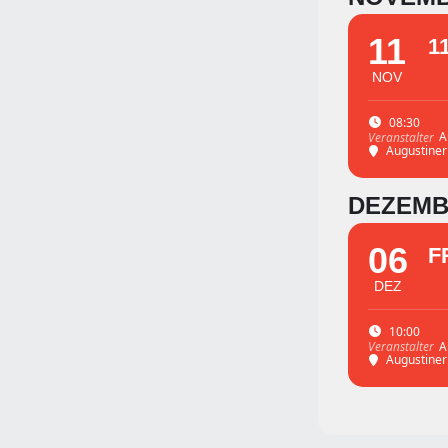
11
1
NOV
08:30
A
Veranstalter
Augustine
DEZEM
06
F
DEZ
10:00
A
Veranstalter
Augustine