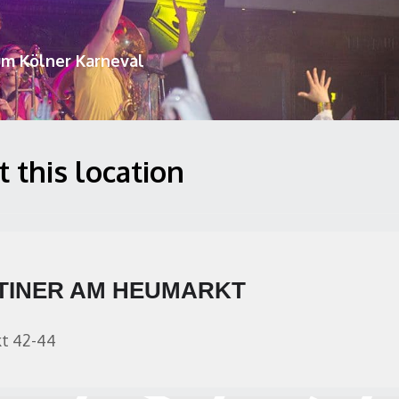
um Kölner Karneval
t this location
TINER AM HEUMARKT
t 42-44