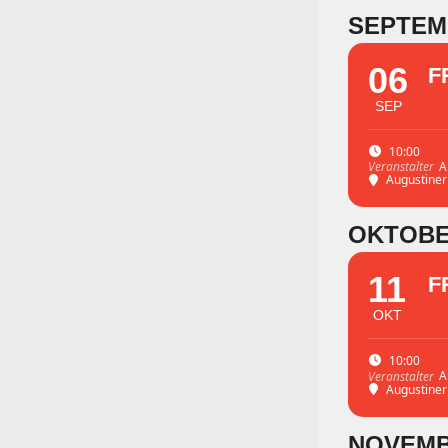
SEPTEM
06
F
SEP
10:00
A
Veranstalter
Augustine
OKTOB
11
F
OKT
10:00
A
Veranstalter
Augustine
NOVEM