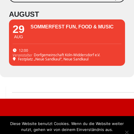
AUGUST
29
SOMMERFEST FUN, FOOD & MUSIC
AUG
12:00
Dorfgemeinschaft Köln-Widdersdorf e.V.
Veranstalter
Festplatz „Neue Sandkaul“
, Neue Sandkaul
Diese Website benutzt Cookies. Wenn du die Website weiter
Alle Rechte vorbehalten. BKB Verlag GmbH
nutzt, gehen wir von deinem Einverständnis aus.