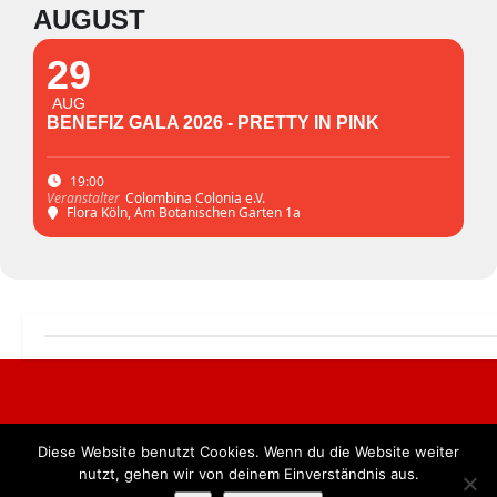
AUGUST
29
AUG
BENEFIZ GALA 2026 - PRETTY IN PINK
19:00
Colombina Colonia e.V.
Veranstalter
Flora Köln
, Am Botanischen Garten 1a
Diese Website benutzt Cookies. Wenn du die Website weiter
Alle Rechte vorbehalten. BKB Verlag GmbH
nutzt, gehen wir von deinem Einverständnis aus.