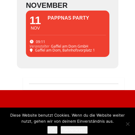
NOVEMBER
11
PAPPNAS PARTY
NOV
09:11
Gaffel am Dom GmbH
Veranstalter
Gaffel am Dom
, Bahnhofsvorplatz 1
Diese Website benutzt Cookies. Wenn du die Website weiter
Alle Rechte vorbehalten. BKB Verlag GmbH
nutzt, gehen wir von deinem Einverständnis aus.
OK
Weiterlesen