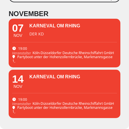
NOVEMBER
07
KARNEVAL OM RHING
DER KD
NOV
19:00
Köln-Düsseldorfer Deutsche Rheinschiffahrt GmbH
Veranstalter
Partyboot unter der Hohenzollernbrücke
, Markmannsgasse
1,
14
KARNEVAL OM RHING
NOV
19:00
Köln-Düsseldorfer Deutsche Rheinschiffahrt GmbH
Veranstalter
Partyboot unter der Hohenzollernbrücke
, Markmannsgasse
1,