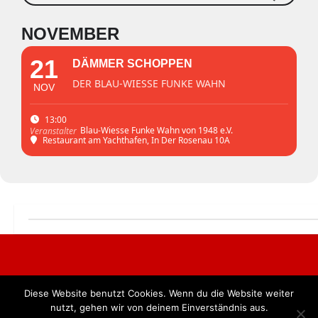
NOVEMBER
21
DÄMMER SCHOPPEN
DER BLAU-WIESSE FUNKE WAHN
NOV
13:00
Blau-Wiesse Funke Wahn von 1948 e.V.
Veranstalter
Restaurant am Yachthafen
, In Der Rosenau 10A
Diese Website benutzt Cookies. Wenn du die Website weiter
Alle Rechte vorbehalten. BKB Verlag GmbH
nutzt, gehen wir von deinem Einverständnis aus.