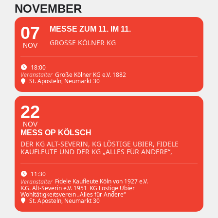
NOVEMBER
07
MESSE ZUM 11. IM 11.
GROSSE KÖLNER KG
NOV
18:00
Große Kölner KG e.V. 1882
Veranstalter
St. Aposteln
, Neumarkt 30
22
NOV
MESS OP KÖLSCH
DER KG ALT-SEVERIN, KG LÖSTIGE UBIER, FIDELE
KAUFLEUTE UND DER KG „ALLES FÜR ANDERE“,
11:30
Fidele Kaufleute Köln von 1927 e.V.
Veranstalter
K.G. Alt-Severin e.V. 1951
KG Löstige Ubier
Wohltätigkeitsverein „Alles für Andere“
St. Aposteln
, Neumarkt 30