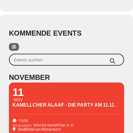
KOMMENDE EVENTS
Events suchen
NOVEMBER
11
NOV
KAMELLCHER ALAAF - DIE PARTY AM 11.11.
15:00
Kölsche Kamellcher e. V.
Veranstalter
Stadthotel am Römerturm