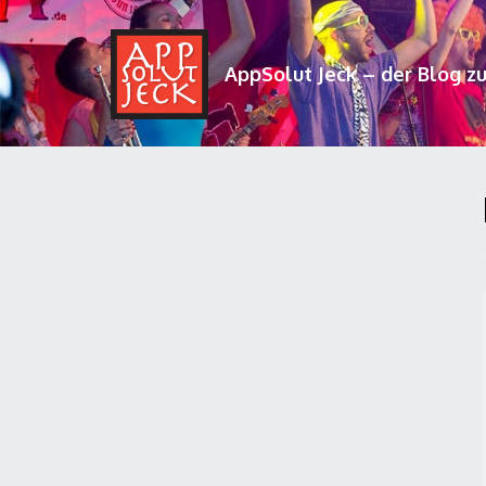
AppSolut Jeck – der Blog z