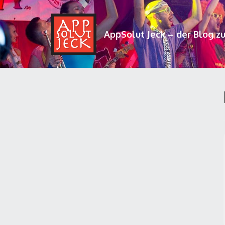
AppSolut Jeck – der Blog z