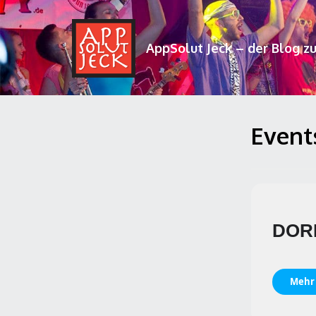
AppSolut Jeck – der Blog z
Events
DOR
Mehr