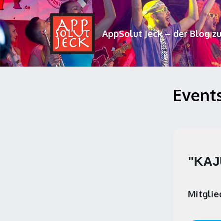
AppSolut Jeck – der Blog z
Events
"KAJ
Mitglie