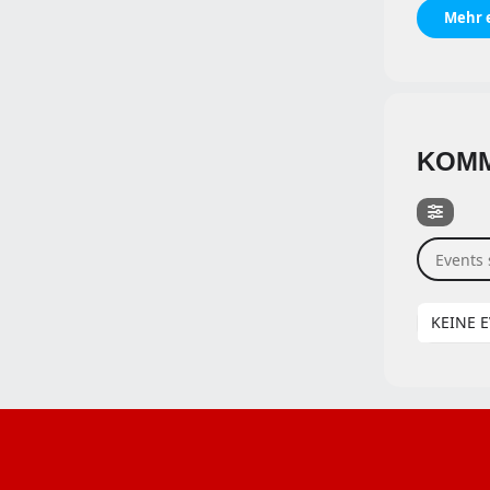
Mehr 
KOMM
Events s
KEINE 