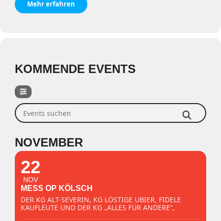
Mehr erfahren
KOMMENDE EVENTS
Events suchen
NOVEMBER
22
NOV
MESS OP KÖLSCH
DER KG ALT-SEVERIN, KG LÖSTIGE UBIER, FIDELE
KAUFLEUTE UND DER KG „ALLES FÜR ANDERE“,