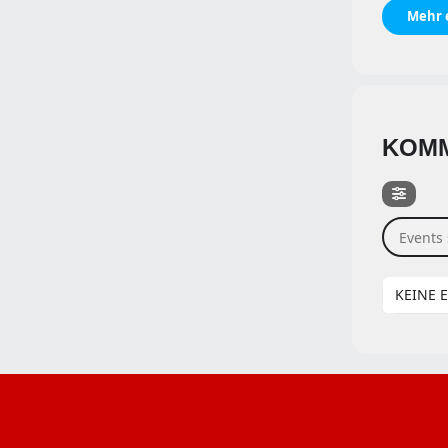
Mehr 
KOMM
Events s
KEINE 