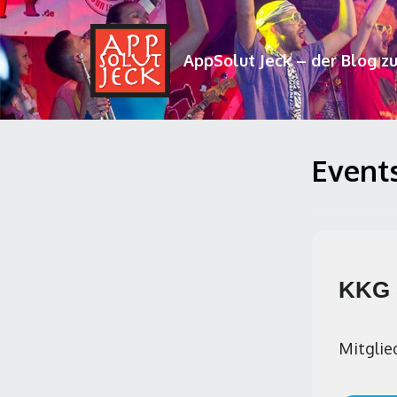
AppSolut Jeck – der Blog z
Events
KKG 
Mitglie