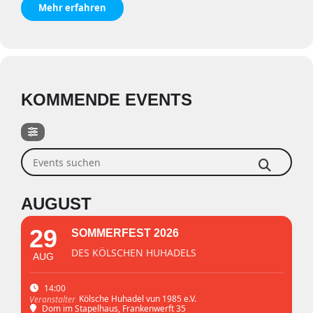
Mehr erfahren
KOMMENDE EVENTS
Events suchen
AUGUST
29
SOMMERFEST 2026
DES KÖLSCHEN HUHADELS
AUG
14:00
Kölsche Huhadel vun 1985 e.V.
Veranstalter
Dom im Stapelhaus
, Frankenwerft 35