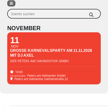
Events suchen
NOVEMBER
11
NOV
GROSSE KARNEVALSPARTY AM 11.11.2026 M
IT DJ AXEL
DER PETERS AM HAHNENTOR GMBH
10:00
Peters am Hahnentor GmbH
Veranstalter
Peters am Hahnentor
, Hahnenstraße 22