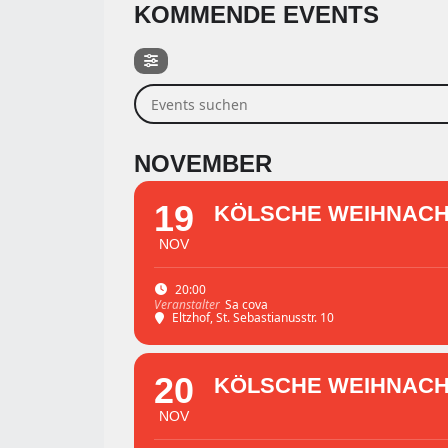
KOMMENDE EVENTS
Events suchen
NOVEMBER
19
KÖLSCHE WEIHNACHT 
NOV
20:00
Sa cova
Veranstalter
Eltzhof
, St. Sebastianusstr. 10
20
KÖLSCHE WEIHNACHT 
NOV