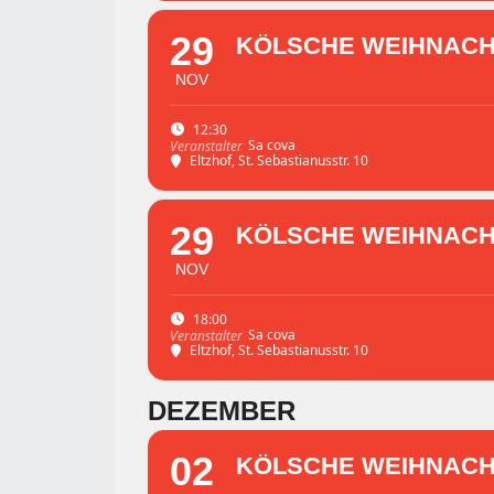
29
KÖLSCHE WEIHNACHT 
NOV
12:30
Sa cova
Veranstalter
Eltzhof
, St. Sebastianusstr. 10
29
KÖLSCHE WEIHNACHT 
NOV
18:00
Sa cova
Veranstalter
Eltzhof
, St. Sebastianusstr. 10
DEZEMBER
02
KÖLSCHE WEIHNACHT 