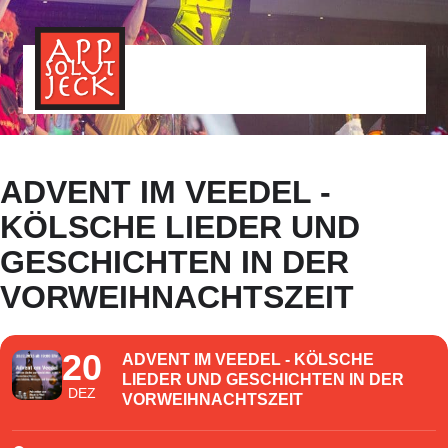
MENÜ
TOGGLE
ADVENT IM VEEDEL -
KÖLSCHE LIEDER UND
GESCHICHTEN IN DER
VORWEIHNACHTSZEIT
20
ADVENT IM VEEDEL - KÖLSCHE
LIEDER UND GESCHICHTEN IN DER
DEZ
VORWEIHNACHTSZEIT