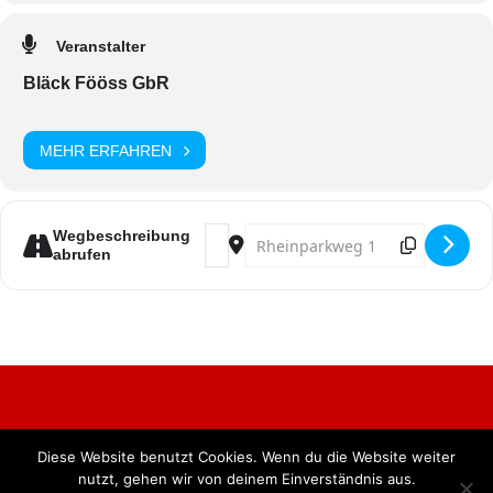
Veranstalter
Bläck Fööss GbR
MEHR ERFAHREN
Address - Bläck Fööss live [jqorLxypB
Destination Address - Bläck Föös
Wegbeschreibung
abrufen
Diese Website benutzt Cookies. Wenn du die Website weiter
Alle Rechte vorbehalten. BKB Verlag GmbH
nutzt, gehen wir von deinem Einverständnis aus.