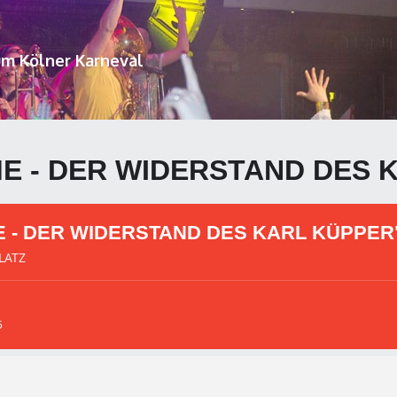
um Kölner Karneval
E - DER WIDERSTAND DES 
 - DER WIDERSTAND DES KARL KÜPPER
LATZ
5