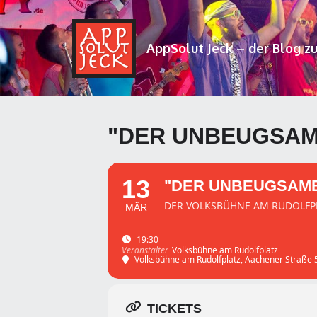
AppSolut Jeck – der Blog z
"DER UNBEUGSAM
13
"DER UNBEUGSAME
DER VOLKSBÜHNE AM RUDOLFP
MÄR
19:30
Volksbühne am Rudolfplatz
Veranstalter
Volksbühne am Rudolfplatz
, Aachener Straße 
TICKETS