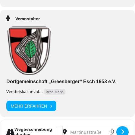
Veranstalter
Dorfgemeinschaft „Greesberger“ Esch 1953 e.V.
Veedelskarneval...
Read More.
MEHR ERFAHREN
Address - DGEsch-Herrensitzung [S0
Destination Address - DGEsch-He
Wegbeschreibung
abrufen