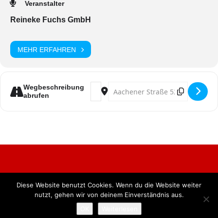
Veranstalter
Reineke Fuchs GmbH
MEHR ERFAHREN
Address - Elektronischer Karneval [yc
Destination Address - Elektroni
Wegbeschreibung
abrufen
Diese Website benutzt Cookies. Wenn du die Website weiter
Alle Rechte vorbehalten. BKB Verlag GmbH
nutzt, gehen wir von deinem Einverständnis aus.
OK
Weiterlesen