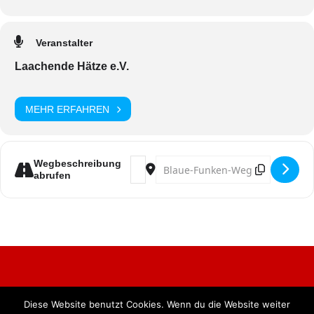
Veranstalter
Laachende Hätze e.V.
MEHR ERFAHREN
Address - Fastelovend för Mädcher – K
Destination Address - Fastelove
Wegbeschreibung
abrufen
Diese Website benutzt Cookies. Wenn du die Website weiter
Alle Rechte vorbehalten. BKB Verlag GmbH