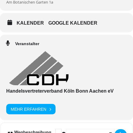
Am Botanischen Garten 1a
KALENDER
GOOGLE KALENDER
Veranstalter
Handelsvertreterverband Köln Bonn Aachen eV
MEHR ERFAHREN
Address - „Morje es, wat do drus mähs
Destination Address - „Morje es,
Wegbeschreibung