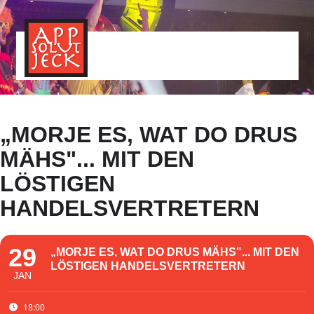
MENÜ
TOGGLE
„MORJE ES, WAT DO DRUS
MÄHS"... MIT DEN
LÖSTIGEN
HANDELSVERTRETERN
29
„MORJE ES, WAT DO DRUS MÄHS"... MIT DEN
LÖSTIGEN HANDELSVERTRETERN
JAN
18:00