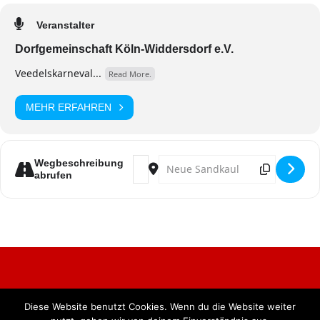
Veranstalter
Dorfgemeinschaft Köln-Widdersdorf e.V.
Veedelskarneval...
Read More.
MEHR ERFAHREN
Address - Große Kostümsitzung [kslrB
Destination Address - Große Kos
Wegbeschreibung
abrufen
Diese Website benutzt Cookies. Wenn du die Website weiter
Alle Rechte vorbehalten. BKB Verlag GmbH