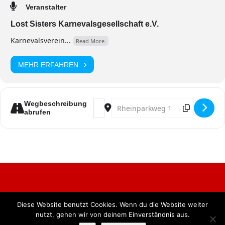
Veranstalter
Lost Sisters Karnevalsgesellschaft e.V.
Karnevalsverein...
Read More.
MEHR ERFAHREN
Address - Jeckenklinik am Rhing [X5
Destination Address - Jeckenkl
Wegbeschreibung
abrufen
Diese Website benutzt Cookies. Wenn du die Website weiter
Alle Rechte vorbehalten. BKB Verlag GmbH
nutzt, gehen wir von deinem Einverständnis aus.