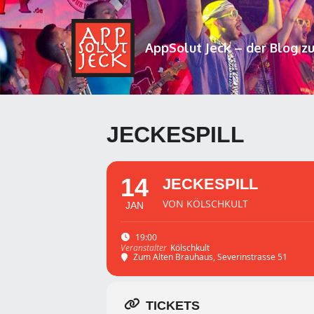
AppSolut Jeck – der Blog z
JECKESPILL
14
JECKESPILL
VON KÖLSCHKULT
JAN
19:00
Kölschkult
Veranstalter
Zum Alten Brauhaus
, Severinstrasse 51
TICKETS