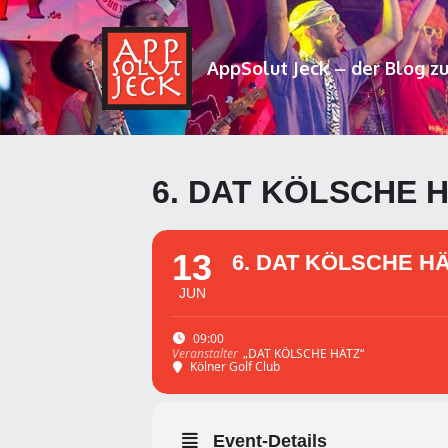
AppSolut Jeck – der Blog z
6. DAT KÖLSCHE 
13
6. DAT KÖLSCHE H
JUN
09:00
„DAT KÖLSCHE HÄTZ“
Veranstalter
Kölner Golf Club
Event-Details