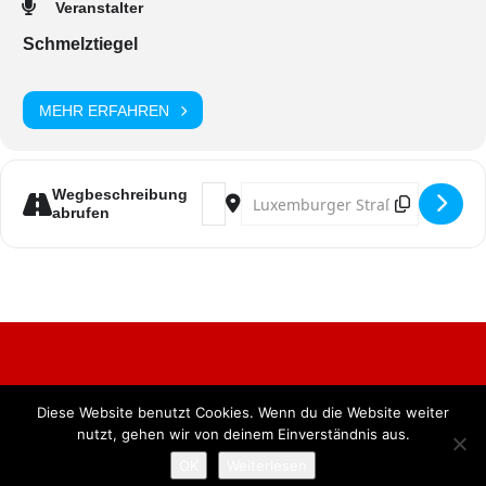
Veranstalter
Schmelztiegel
MEHR ERFAHREN
Address - Karneval im Schmelztiegel
Destination Address - Karneval
Wegbeschreibung
abrufen
Diese Website benutzt Cookies. Wenn du die Website weiter
Alle Rechte vorbehalten. BKB Verlag GmbH
nutzt, gehen wir von deinem Einverständnis aus.
OK
Weiterlesen