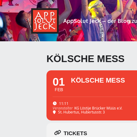
AppSolut Jeck – der Blog z
KÖLSCHE MESS
01
KÖLSCHE MESS
FEB
11:11
KG Löstije Brücker Müüs e.V.
Veranstalter
St. Hubertus
, Hubertusstr. 3
TICKETS