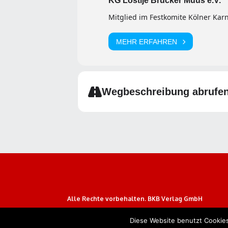
KG Löstije Brücker Müüs e.V.
Mitglied im Festkomite Kölner Karn
MEHR ERFAHREN
Wegbeschreibung abrufe
Alle Rechte vorbehalten. BKB Verlag GmbH
Diese Website benutzt Cookies