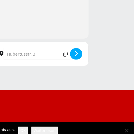
Destination Address - Kölsche Mess [QZqsqNg0M]
nis aus.
OK
Weiterlesen