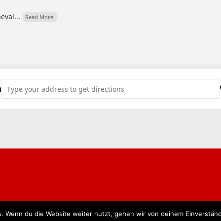
eval...
Read More.
Address - Kölsche Mess [jAsZihJYG]
n
. Wenn du die Website weiter nutzt, gehen wir von deinem Einverständ