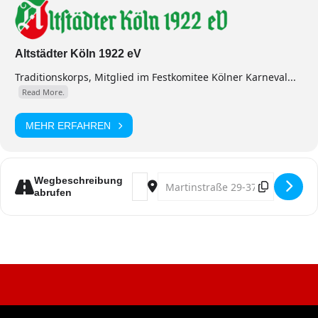
Altstädter Köln 1922 eV
Traditionskorps, Mitglied im Festkomitee Kölner Karneval...
Read More.
MEHR ERFAHREN
Address - Korpsappell [OUatyIisw]
Destination Address - Korpsappe
Wegbeschreibung
abrufen