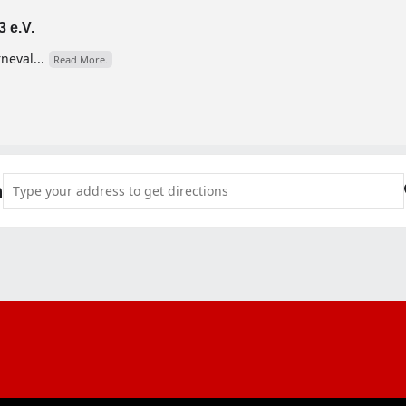
 e.V.
neval...
Read More.
Address - Kostümsitzung im Festzelt auf dem Kirchplatz [whfM
n