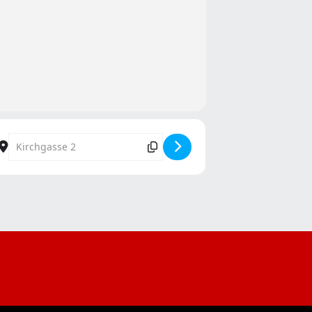
5p44h]
Destination Address - Kostümsitzung im Festzelt auf dem Kirc