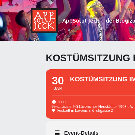
AppSolut Jeck – der Blog z
KOSTÜMSITZUNG I
30
KOSTÜMSITZUNG IM
JAN
17:00
KG Lövenicher Neustädter 1903 e.V.
Veranstalter
Festzelt in Lövenich
, Kirchgasse 2
Event-Details