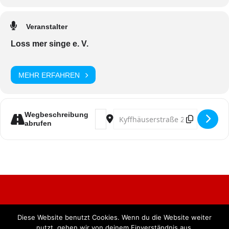
Veranstalter
Loss mer singe e. V.
MEHR ERFAHREN
Address - Loss mer singe präsentiert
Destination Address - Loss mer 
Wegbeschreibung
abrufen
Diese Website benutzt Cookies. Wenn du die Website weiter
Alle Rechte vorbehalten. BKB Verlag GmbH
nutzt, gehen wir von deinem Einverständnis aus.