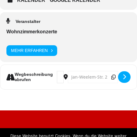
KALENDER
GOOGLE KALENDER
Veranstalter
Wohnzimmerkonzerte
MEHR ERFAHREN
Address - Lupo för Pänz - Das Woh
Destination Address - Lupo för
Wegbeschreibung
abrufen
Diese Website benutzt Cookies. Wenn du die Website weiter