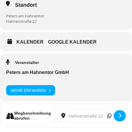
Standort
Peters am Hahnentor
Hahnenstraße 22
KALENDER
GOOGLE KALENDER
Veranstalter
Peters am Hahnentor GmbH
MEHR ERFAHREN
Address - MitSingKunzät vür Naaksüül
Destination Address - MitSingKu
Wegbeschreibung
abrufen