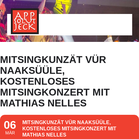
MENÜ
TOGGLE
MITSINGKUNZÄT VÜR
NAAKSÜÜLE,
KOSTENLOSES
MITSINGKONZERT MIT
MATHIAS NELLES
06
MITSINGKUNZÄT VÜR NAAKSÜÜLE,
KOSTENLOSES MITSINGKONZERT MIT
MÄR
MATHIAS NELLES