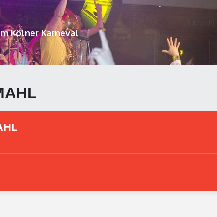
um Kölner Karneval
MAHL
AHL