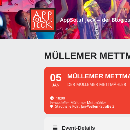
AppSolut Jeck – der Blog z
MÜLLEMER METT
05
MÜLLEMER METTM
DER MÜLLEMER METTMÄHLER
JAN
18:00
Müllemer Mettmähler
Veranstalter
Stadthalle Köln
, Jan-Wellem-Straße 2
Event-Details