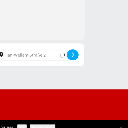
Destination Address - Müllemer Mettmahl [m8c0o8JKJ]
nis aus.