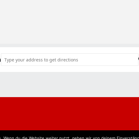
Address - Müllemer Mettmahl [PSy5ubP5Z]
n
. Wenn du die Website weiter nutzt, gehen wir von deinem Einverständ