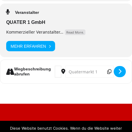
Veranstalter
QUATER 1 GmbH
Kommerzieller Veranstalter...
Read More.
MEHR ERFAHREN
Address - Pappnasenparty [OxyRxsun
Destination Address - Pappnasenp
Wegbeschreibung
abrufen
Diese Website benutzt Cookies. Wenn du die Website weiter
Alle Rechte vorbehalten. BKB Verlag GmbH