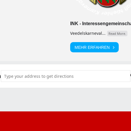
INK - Interessengemeinschaf
Veedelskarneval...
Read More.
MEHR ERFAHREN
Address - Proppe-Kopp-Party-Deluxe [yLrKZgbOA]
n