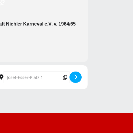
t Niehler Karneval e.V. v. 1964/65
Destination Address - Proppe-Kopp-Party-Deluxe [kTNYHnyVk]