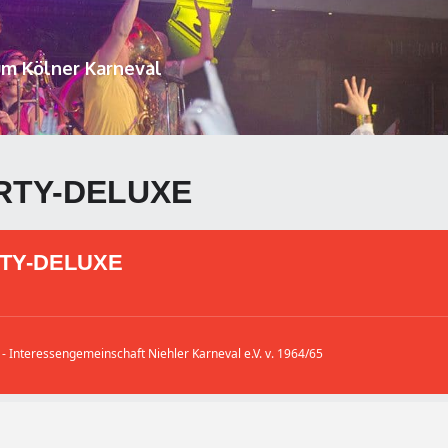
um Kölner Karneval
RTY-DELUXE
TY-DELUXE
 - Interessengemeinschaft Niehler Karneval e.V. v. 1964/65