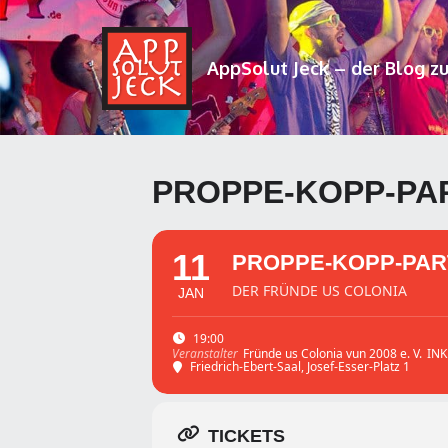
AppSolut Jeck – der Blog z
PROPPE-KOPP-PA
11
PROPPE-KOPP-PAR
DER FRÜNDE US COLONIA
JAN
19:00
Fründe us Colonia vun 2008 e. V.
INK
Veranstalter
Friedrich-Ebert-Saal
, Josef-Esser-Platz 1
TICKETS