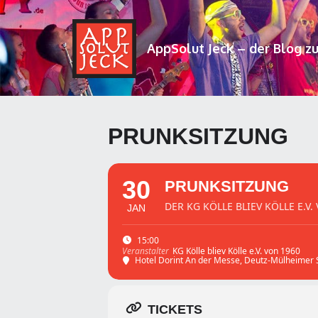
AppSolut Jeck – der Blog z
PRUNKSITZUNG
30
PRUNKSITZUNG
DER KG KÖLLE BLIEV KÖLLE E.V.
JAN
15:00
KG Kölle bliev Kölle e.V. von 1960
Veranstalter
Hotel Dorint An der Messe
, Deutz-Mülheimer S
TICKETS