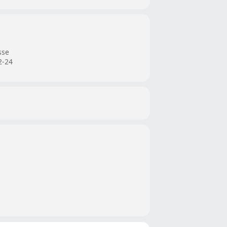
sse
2-24