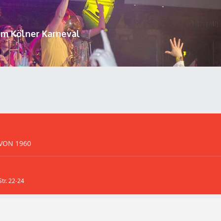
um Kölner Karneval
 VON 1960
tr. 22-24