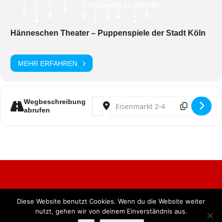
Hänneschen Theater – Puppenspiele der Stadt Köln
MEHR ERFAHREN
Address - Puppensitzung 2026 [IE2LJo
Destination Address - Puppensi
Wegbeschreibung
abrufen
Diese Website benutzt Cookies. Wenn du die Website weiter
Alle Rechte vorbehalten. BKB Verlag GmbH
nutzt, gehen wir von deinem Einverständnis aus.