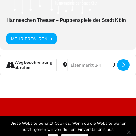
Hänneschen Theater – Puppenspiele der Stadt Köln
MEHR ERFAHREN
Address - Puppensitzung 2026 [Qistn
Destination Address - Puppensi
Wegbeschreibung
abrufen
Diese Website benutzt Cookies. Wenn du die Website weiter
Alle Rechte vorbehalten. BKB Verlag GmbH
nutzt, gehen wir von deinem Einverständnis aus.