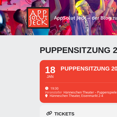
AppSolut Jeck – der Blog z
PUPPENSITZUNG 2
18
PUPPENSITZUNG 20
JAN
19:30
Hänneschen Theater – Puppenspiele 
Veranstalter
Hänneschen Theater
, Eisenmarkt 2-4
TICKETS