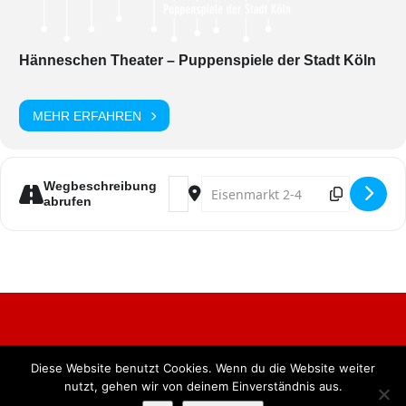
Hänneschen Theater – Puppenspiele der Stadt Köln
MEHR ERFAHREN
Address - Puppensitzung 2026 [g50zE
Destination Address - Puppensi
Wegbeschreibung
abrufen
Diese Website benutzt Cookies. Wenn du die Website weiter
Alle Rechte vorbehalten. BKB Verlag GmbH
nutzt, gehen wir von deinem Einverständnis aus.