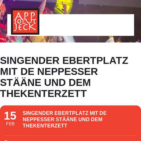
MENÜ
TOGGLE
SINGENDER EBERTPLATZ
MIT DE NEPPESSER
STÄÄNE UND DEM
THEKENTERZETT
15
SINGENDER EBERTPLATZ MIT DE
NEPPESSER STÄÄNE UND DEM
FEB
THEKENTERZETT