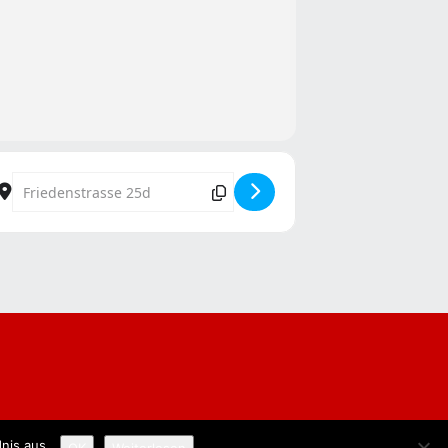
Destination Address - Spetzebötzje Naach 2027 [itTvA1kdj]
nis aus.