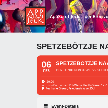
AppSolut Jeck – der Blog z
SPETZEBÖTZJE N
06
SPETZEBÖTZJE NA
DER FUNKEN ROT-WEISS GLEUE
FEB
20:00
Funken Rot-Weiss Hürth-Gleuel 1951 
Veranstalter
Festhalle Gleuel
, Friedenstrasse 25d
Event-Details