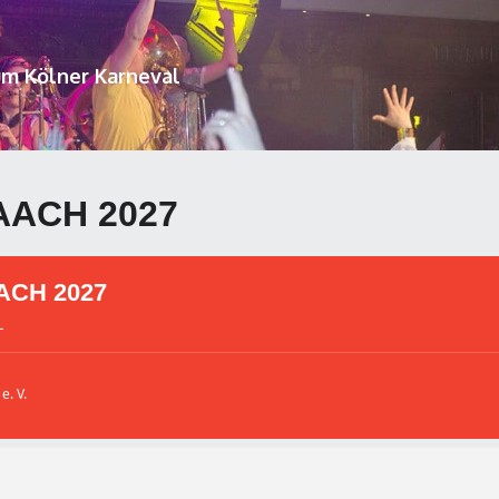
um Kölner Karneval
AACH 2027
ACH 2027
L
e. V.