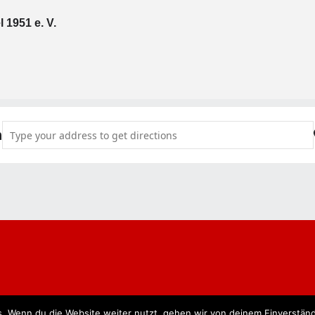
 1951 e. V.
Address - Spetzebötzje Naach 2027 [RPs6COizn]
n
. Wenn du die Website weiter nutzt, gehen wir von deinem Einverständ