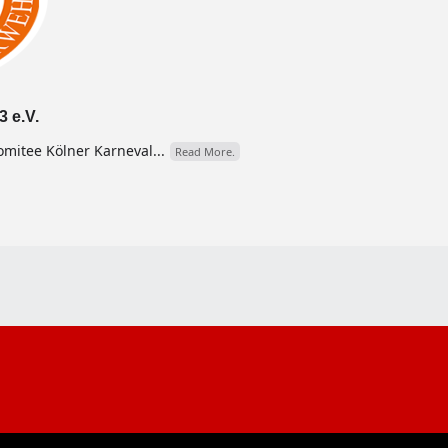
 e.V.
omitee Kölner Karneval...
Read More.