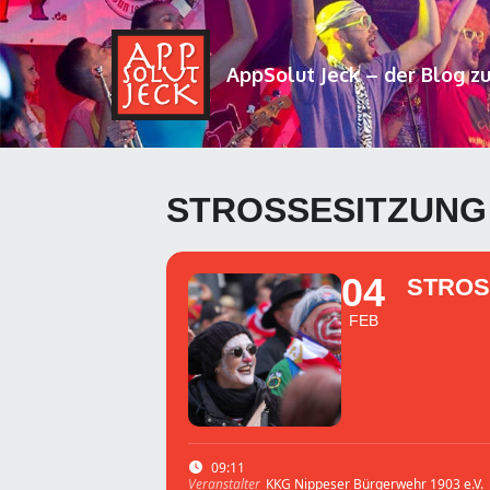
AppSolut Jeck – der Blog z
STROSSESITZUNG
04
STROS
FEB
09:11
KKG Nippeser Bürgerwehr 1903 e.V.
Veranstalter