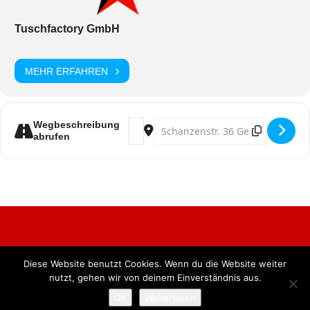
Tuschfactory GmbH
MEHR ERFAHREN
Address - Stunksitzung [lXQkrNTBO]
Destination Address - Stunksit
Wegbeschreibung
abrufen
Diese Website benutzt Cookies. Wenn du die Website weiter
Alle Rechte vorbehalten. BKB Verlag GmbH
nutzt, gehen wir von deinem Einverständnis aus.
OK
Weiterlesen