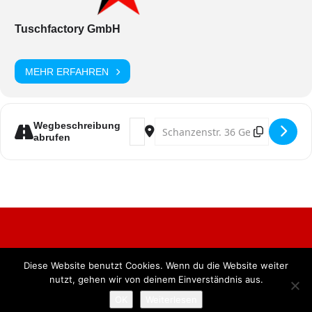
Tuschfactory GmbH
MEHR ERFAHREN
Address - Stunksitzung [bsLBs19C4]
Destination Address - Stunksitz
Wegbeschreibung
abrufen
Diese Website benutzt Cookies. Wenn du die Website weiter
Alle Rechte vorbehalten. BKB Verlag GmbH
nutzt, gehen wir von deinem Einverständnis aus.
OK
Weiterlesen